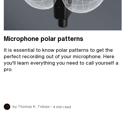
Microphone polar patterns
It is essential to know polar patterns to get the
perfect recording out of your microphone. Here
you'll learn everything you need to call yourself a
pro.
•
by Thomas K. Tobias
4 min read