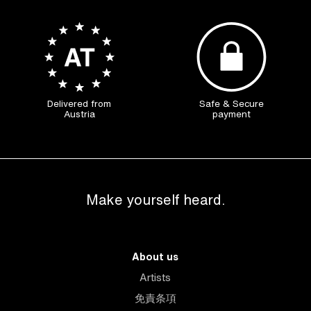
Delivered from
Safe & Secure
Austria
payment
Make yourself heard.
About us
Artists
免責条項