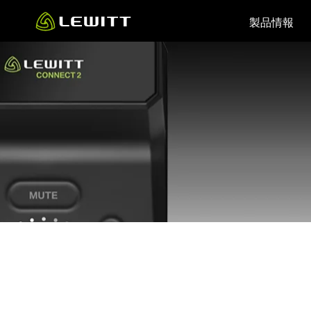
Skip
製品情報
to
main
content