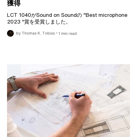
獲得
LCT 1040がSound on Soundの "Best microphone
2023 "賞を受賞しました。
•
by Thomas K. Tobias
1 min read