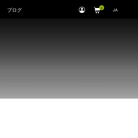
myLEWITT
ブログ
JA
Account