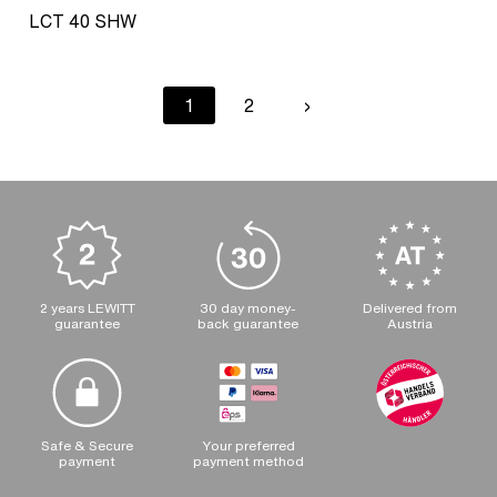
LCT 40 SHW
Pagination
Current
1
Page
2
Next
›
page
page
2 years LEWITT
30 day money-
Delivered from
guarantee
back guarantee
Austria
Safe & Secure
Your preferred
payment
payment method