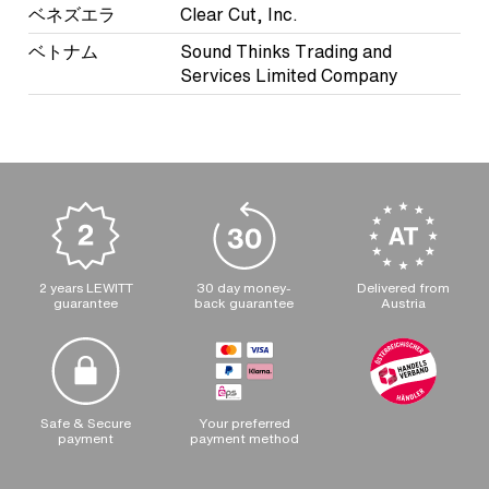
ベネズエラ
Clear Cut, Inc.
ベトナム
Sound Thinks Trading and
Services Limited Company
2 years LEWITT
30 day money-
Delivered from
guarantee
back guarantee
Austria
Safe & Secure
Your preferred
payment
payment method