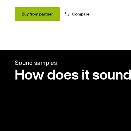
Buy from partner
Compare
Sound samples
How does it soun