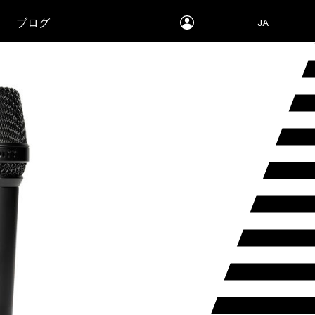
myLEWITT
ブログ
JA
Account