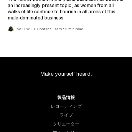
an increasingly present topic, as women from all
walks of life continue to flourish in all areas of this
male-dominated business.
•
by LEWITT Content Team
5 min read
Make yourself heard.
製品情報
レコーディング
ライブ
クリエーター