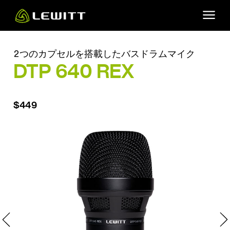
Skip
to
main
content
2つのカプセルを搭載したバスドラムマイク
DTP 640 REX
$449