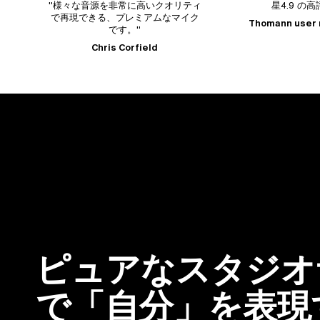
に高いクオリティ
星4.9 の高評価
"LCT 4
レミアムなマイク
のマイク
Thomann user reviews
。"
とが
rfield
ピュアなスタジオ
で「自分」を表現