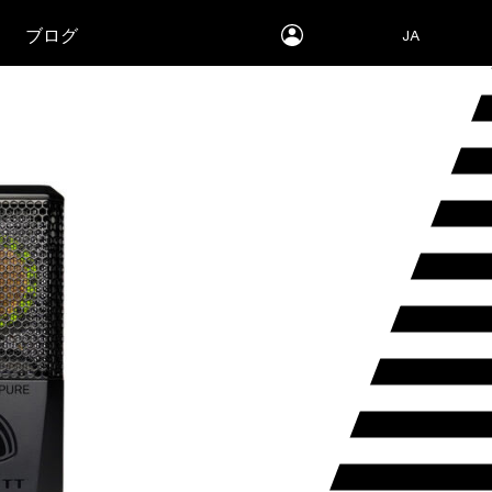
myLEWITT
ブログ
JA
Account