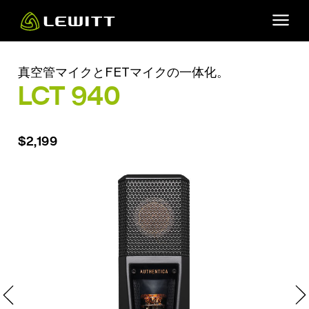
Skip
to
main
content
真空管マイクとFETマイクの一体化。
LCT 940
$2,199