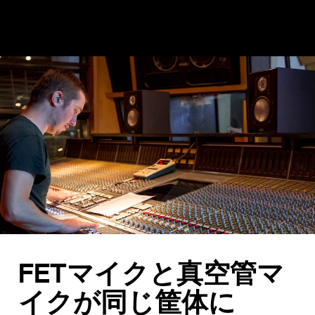
FETマイクと真空管マ
イクが同じ筐体に