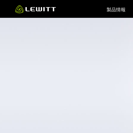
Skip
製品情報
to
main
content