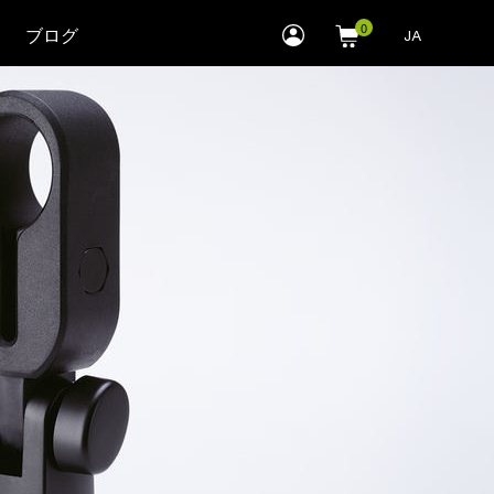
myLEWITT
ブログ
JA
Account