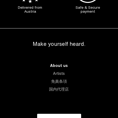
Delivered from
Safe & Secure
Austria
payment
Make yourself heard.
About us
Artists
免責条項
国内代理店