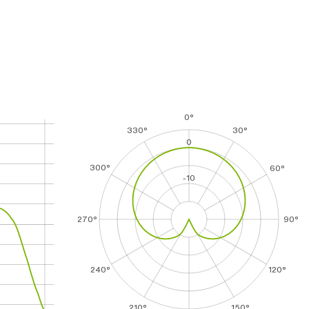
0°
330°
30°
0
300°
60°
-10
270°
90°
240°
120°
210°
150°