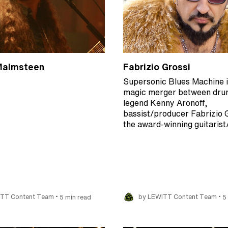
Malmsteen
Fabrizio Grossi
Supersonic Blues Machine i
magic merger between dr
legend Kenny Aronoff,
bassist/producer Fabrizio 
the award-winning guitaris
•
•
ITT Content Team
5 min read
by LEWITT Content Team
5