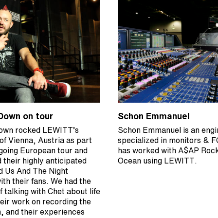
Down on tour
Schon Emmanuel
own rocked LEWITT’s
Schon Emmanuel is an engi
of Vienna, Austria as part
specialized in monitors & 
ngoing European tour and
has worked with A$AP Rock
 their highly anticipated
Ocean using LEWITT.
d Us And The Night
ith their fans. We had the
f talking with Chet about life
heir work on recording the
, and their experiences