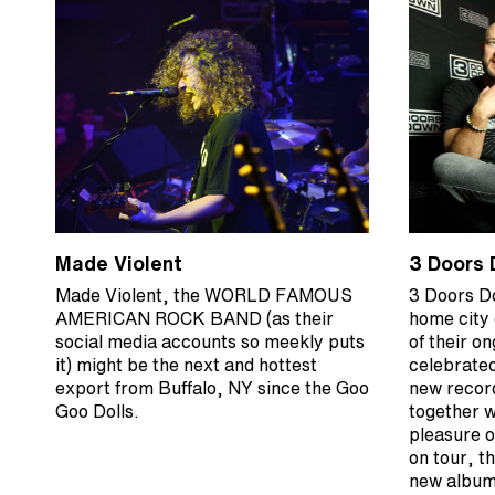
Made Violent
3 Doors 
Made Violent, the WORLD FAMOUS
3 Doors D
AMERICAN ROCK BAND (as their
home city 
social media accounts so meekly puts
of their o
it) might be the next and hottest
celebrated
export from Buffalo, NY since the Goo
new recor
Goo Dolls.
together w
pleasure o
on tour, t
new album