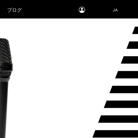
myLEWITT
ブログ
JA
Account