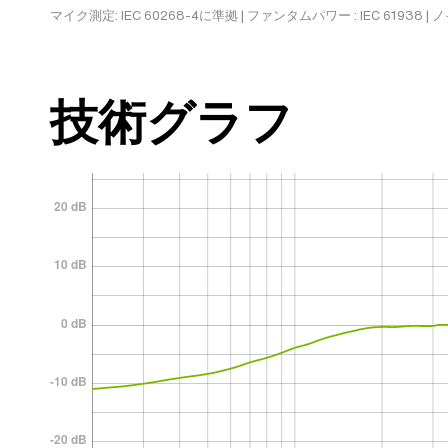
マイク測定: IEC 60268-4に準拠 | ファンタムパワー : IEC 61938 | ノ
技術グラフ