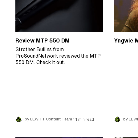
Review MTP 550 DM
Yngwie 
Strother Bullins from
ProSoundNetwork reviewed the MTP
550 DM. Check it out.
•
by LEWITT Content Team
1 min read
by LEW