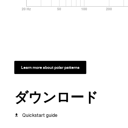
Learn more about polar patterns
ダウンロード
Quickstart guide