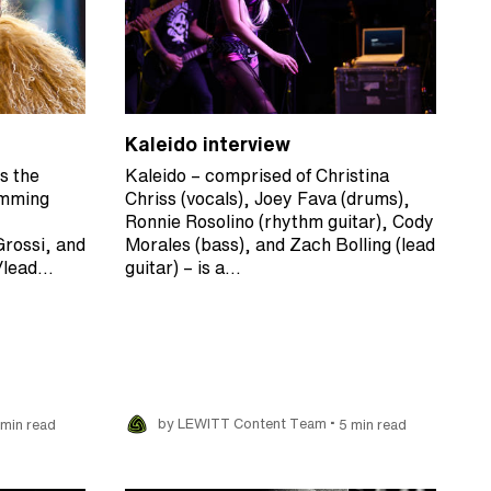
Kaleido interview
s the
Kaleido – comprised of Christina
umming
Chriss (vocals), Joey Fava (drums),
Ronnie Rosolino (rhythm guitar), Cody
Grossi, and
Morales (bass), and Zach Bolling (lead
t/lead…
guitar) – is a…
•
 min read
by LEWITT Content Team
5 min read