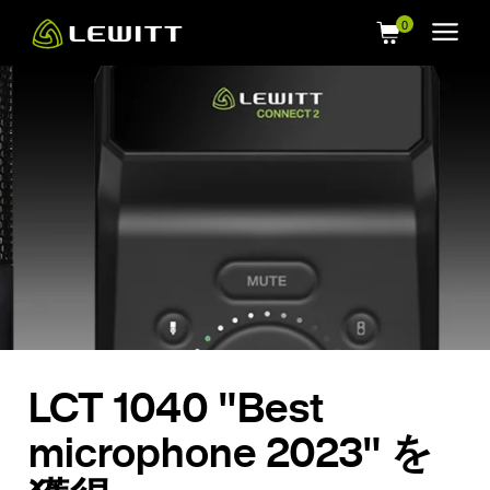
Skip
to
main
content
LCT 1040 "Best
microphone 2023" を