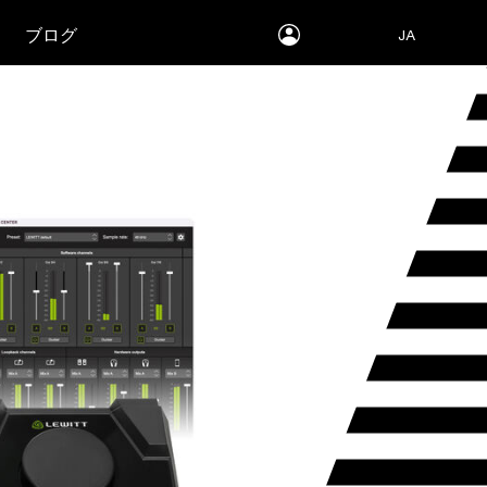
myLEWITT
ブログ
JA
Account