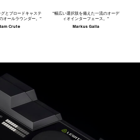
キャステ
"幅広い選択肢を備えた一流のオーデ
"これは音楽録音の
ダー。"
ィオインターフェース。"
インターフェース
トリーミング、ポ
Markus Galla
グ、またはライブ
のオプションを
Sam In