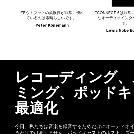
アウトプットの柔軟性が非常に優れ
"CONNECT 6は非常に機能的で頑丈
ているのは素晴らしいです。"
なオーディオインターフェースで
す。"
Peter Könemann
Lewis Noke Edwards
レコーディング、
ミング、ポッドキ
最適化
今日、私たちは音楽を録音するためだけにオーディオ
るわけではありません。ポッドキャストのホスト、ズ