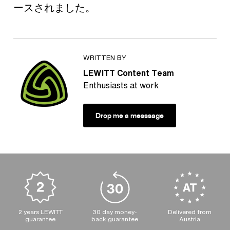
ースされました。
WRITTEN BY
LEWITT Content Team
Enthusiasts at work
Drop me a messsage
2 years LEWITT
30 day money-
Delivered from
guarantee
back guarantee
Austria