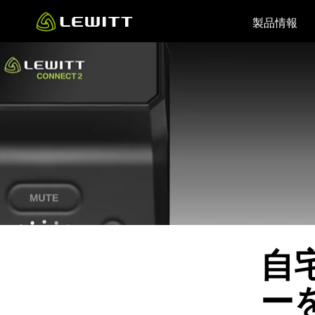
Skip
製品情報
to
main
content
自
ー