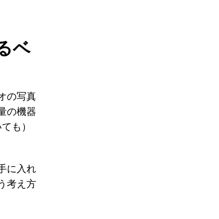
るベ
オの写真
量の機器
いても）
手に入れ
う考え方