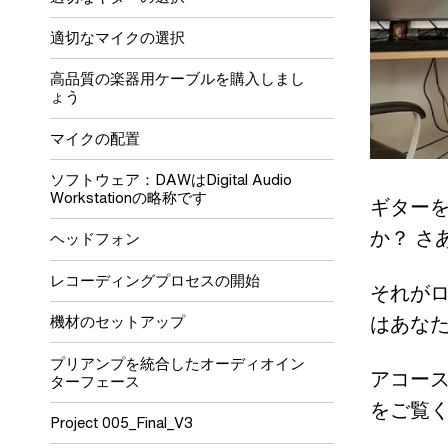
適切なマイクの選択
高品質の楽器用ケーブルを購入しまし
ょう
マイクの配置
ソフトウェア：DAWはDigital Audio
Workstationの略称です
ギター
か？ さ
ヘッドフォン
レコーディングプロセスの開始
それがロ
はあな
機材のセットアップ
プリアンプを統合したオーディオイン
アコー
ターフェース
をご覧
Project 005_Final_V3