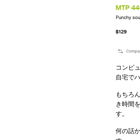
MTP 44
Punchy sou
$129
Compa
コンピ
自宅で
もちろ
き時間
す。
何の話