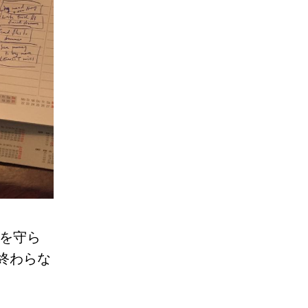
りを守ら
終わらな