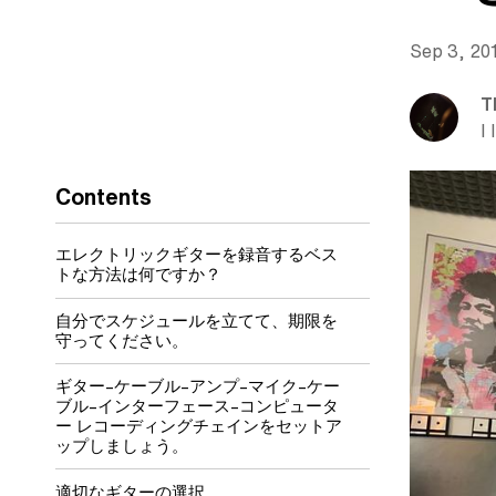
Sep 3, 20
T
I 
Contents
エレクトリックギターを録音するベス
トな方法は何ですか？
自分でスケジュールを立てて、期限を
守ってください。
ギター–ケーブル–アンプ–マイク–ケー
ブル–インターフェース–コンピュータ
ー レコーディングチェインをセットア
ップしましょう。
適切なギターの選択