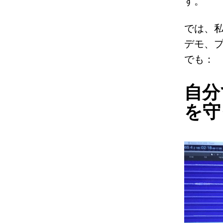
す。
では、
デモ、
でも：
自分
を守