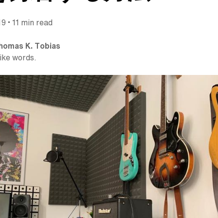
•
19
11 min read
homas K. Tobias
like words.