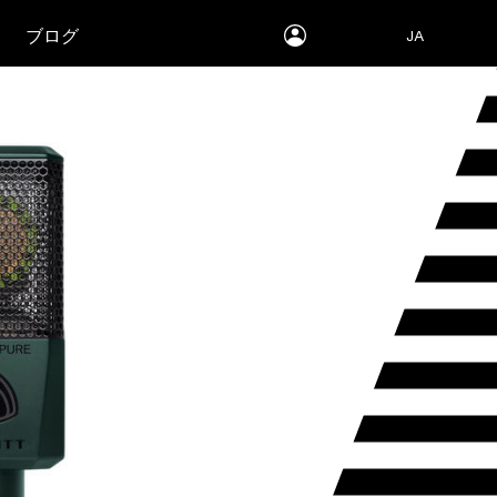
myLEWITT
ブログ
JA
Account