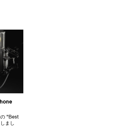
phone
dの "Best
受賞しまし