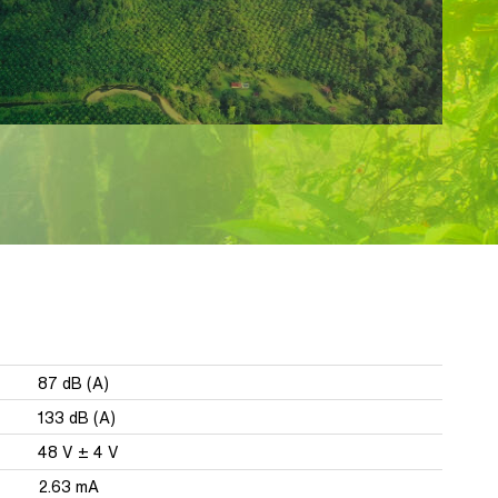
87 dB (A)
133 dB (A)
48 V ± 4 V
2.63 mA