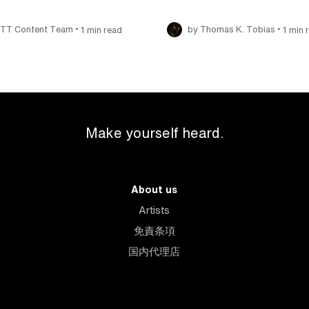
•
•
ITT Content Team
1 min read
by Thomas K. Tobias
1 min 
Make yourself heard.
About us
Artists
免責条項
国内代理店