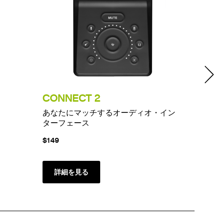
CONNECT 2
PUR
あなたにマッチするオーディオ・イン
時を超
ターフェース
$149
$1199
詳細を見る
詳