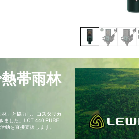
で熱帯雨林
雨林」と協力し、
コスタリカ
した。LCT 440 PURE -
の活動を直接支援します。