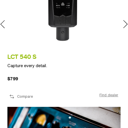
LCT 540 S
LC
Capture every detail.
Exp
$799
$2
ler
Find dealer
Compare