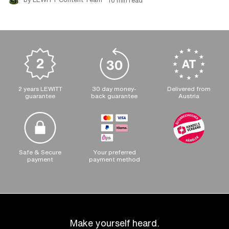
by LEWITT Content Team
10 min read
2 years LEWITT
30 day money-
Delivered from
guarantee
back guarantee
Austria
Safe & Secure
Your preferred
payment
payment method
Make yourself heard.