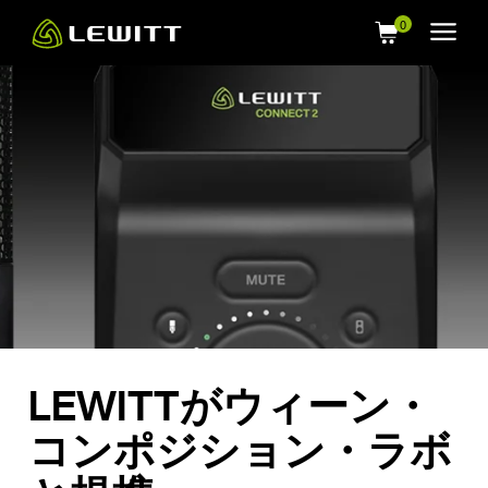
Skip
to
main
content
LEWITTがウィーン・
コンポジション・ラボ