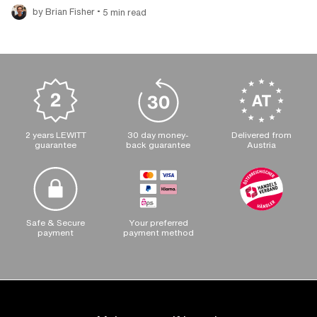
•
by Brian Fisher
5 min read
2 years LEWITT
30 day money-
Delivered from
guarantee
back guarantee
Austria
Safe & Secure
Your preferred
payment
payment method