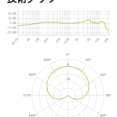
0°
330°
30°
0
300°
60°
-10
270°
90°
240°
120°