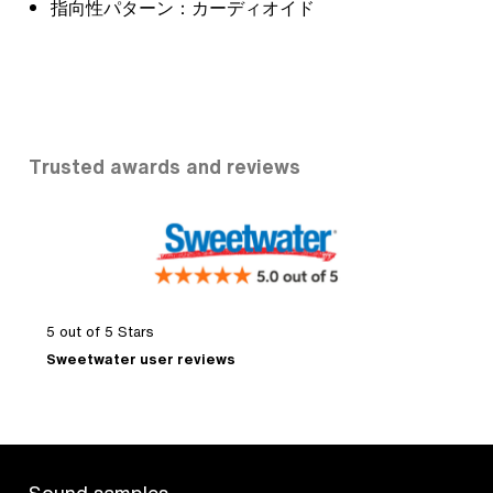
指向性パターン：カーディオイド
Trusted awards and reviews
5 out of 5 Stars
"
d
Sweetwater user reviews
D
Sound samples