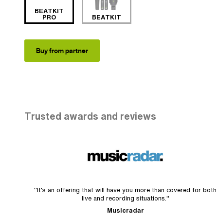
BEATKIT
PRO
BEATKIT
Buy from partner
Trusted awards and reviews
"It’s an offering that will have you more than covered for both
live and recording situations."
Musicradar