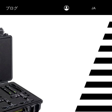
myLEWITT
ブログ
JA
Account