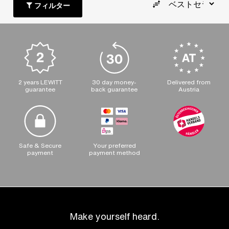
フィルター
2 years LEWITT
30 day money-
Delivered from
guarantee
back guarantee
Austria
Safe & Secure
Your preferred
payment
payment method
Make yourself heard.