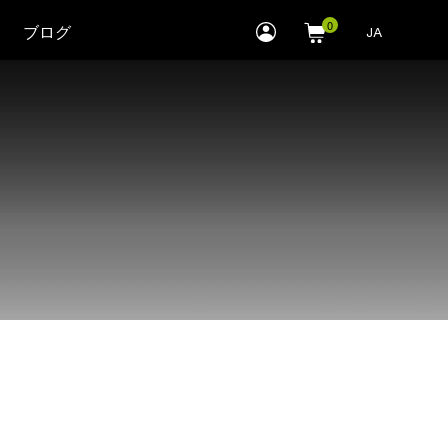
myLEWITT
ブログ
JA
Account