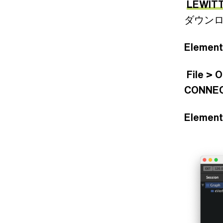
LEWITT
ダウン
Element
File > 
CONNEC
Elemen