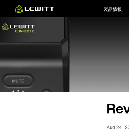
Skip
製品情報
to
main
content
Rev
Aug 24, 