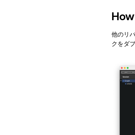
How 
他のリ
クをダ