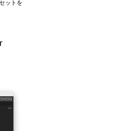
リセットを
T
。