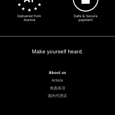
Delivered from
Safe & Secure
Austria
payment
Make yourself heard.
About us
Artists
免責条項
国内代理店