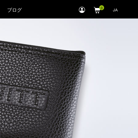
myLEWITT
ブログ
JA
Account