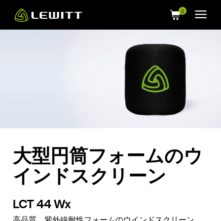
Skip
to
main
content
大型円筒フォームのウ
インドスクリーン
LCT 44 Wx
高品質、紫外線耐性フォームのウインドスクリーン。