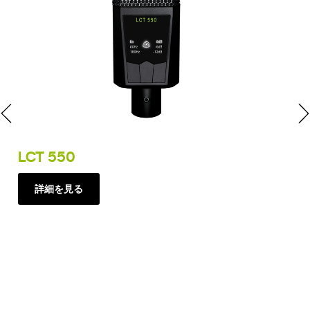
LCT 550
LC
究
詳細を見る
$1