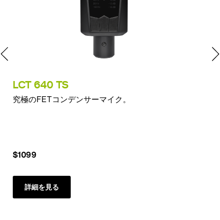
LCT 640 TS
LC
究極のFETコンデンサーマイク。
ピ
$1099
$2
詳細を見る