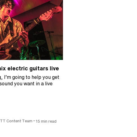
x electric guitars live
g, I’m going to help you get
 sound you want in a live
•
ITT Content Team
15 min read