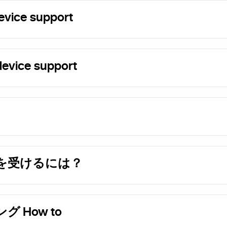
evice support
evice support
を受けるには？
 How to