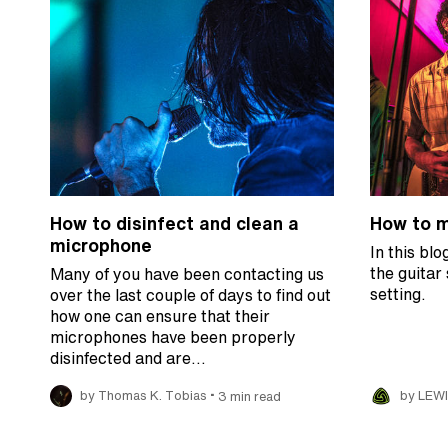
How to disinfect and clean a
How to mi
microphone
In this blo
the guitar
Many of you have been contacting us
setting.
over the last couple of days to find out
how one can ensure that their
microphones have been properly
disinfected and are…
•
by Thomas K. Tobias
3 min read
by LEW