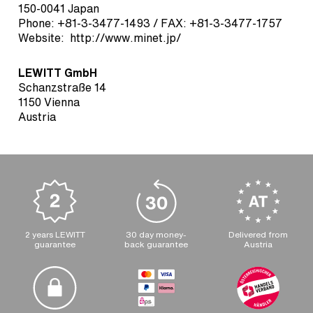
150-0041 Japan
Phone: +81-3-3477-1493 / FAX: +81-3-3477-1757
Website:
http://www.minet.jp/
LEWITT GmbH
Schanzstraße 14
1150 Vienna
Austria
2 years LEWITT
30 day money-
Delivered from
guarantee
back guarantee
Austria