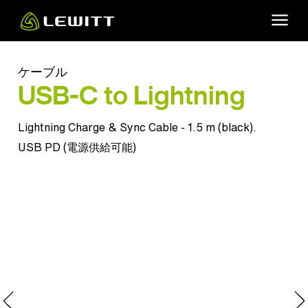
Skip
to
main
content
ケーブル
USB-C to Lightning
Lightning Charge & Sync Cable - 1.5 m (black).
USB PD (電源供給可能)