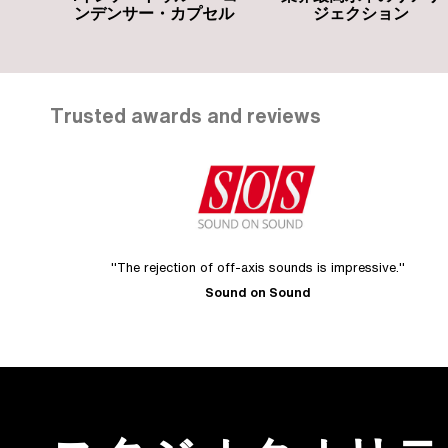
ンデンサー・カプセル
ジェクション
Trusted awards and reviews
"The rejection of off‑axis sounds is impressive."
Sound on Sound