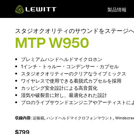
Skip
製品情報
to
main
content
スタジオクオリティのサウンドをステージ
MTP W950
プレミアムハンドヘルドマイクロホン
1インチ・トゥルー・コンデンサー・カプセル
スタジオクオリティーのクリアなライブミックス
ワイヤレスで使用できる着脱式カプセルを採用
カッピング安全設計による高音質化
湿気や破裂音に対し、最適化された設計
プロのライブサウンドエンジニアやアーティストに
収録内容:
运输箱,
ハンドヘルドマイクロフォンマウント
, Windscre
$799