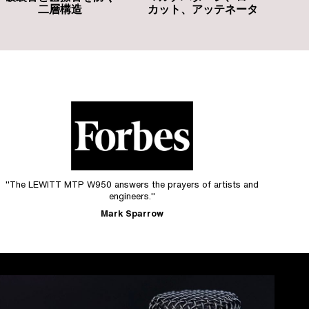
カット、アッテネータ
二層構造
"The LEWITT MTP W950 answers the prayers of artists and
engineers."
Mark Sparrow