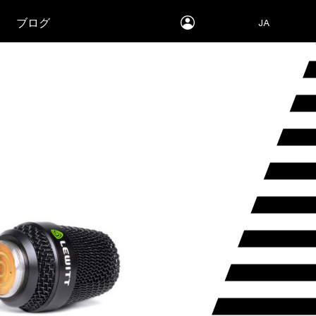
myLEWITT
ブログ
JA
Account