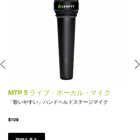
MTP 5 ライブ・ボーカル・マイク
M
「歌いやすい」ハンドヘルドステージマイク
ス
$109
$7