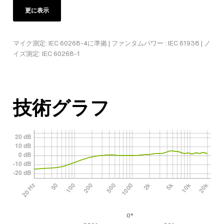
更に表示
マイク測定: IEC 60268-4に準拠 | ファンタムパワー : IEC 61938 | ノ
イズ測定: IEC 60268-1
技術グラフ
0°