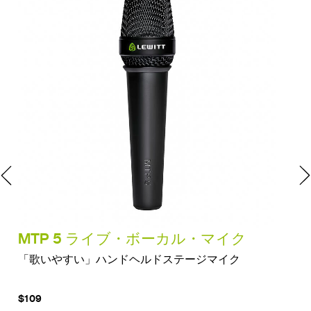
MTP 5 ライブ・ボーカル・マイク
M
「歌いやすい」ハンドヘルドステージマイク
ス
$109
$7