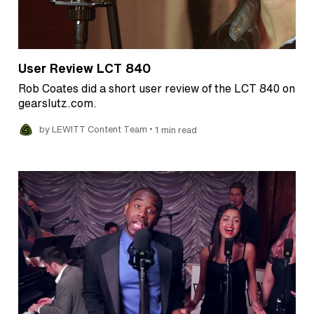
User Review LCT 840
Rob Coates did a short user review of the LCT 840 on
gearslutz.com.
•
by LEWITT Content Team
1 min read