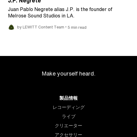
J.P. Negrete
Juan Pablo Negrete alias J.P. is the founder of
Melrose Sound Studios in LA.
•
by LEWITT Content Team
5 min read
Make yourself heard.
製品情報
レコーディング
ライブ
クリエーター
アクセサリー