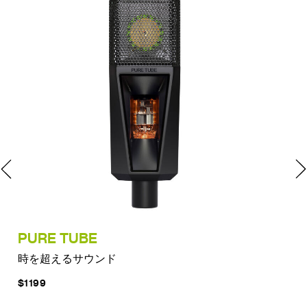
PURE TUBE
LC
時を超えるサウンド
真
$1199
$21