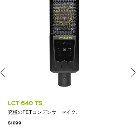
LCT 640 TS
PU
究極のFETコンデンサーマイク。
時
$1099
$11