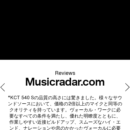
Reviews
Musicradar.com
にお
“KCT 540 Sの品質の高さには驚きました。様々なサウ
“
でき
ンドソースにおいて、価格の2倍以上のマイクと同等の
充
クオリティを持っています。ヴォーカル・ワークに必
す
要なすべての条件を満たし、優れた明瞭度とともに、
S
作業しやすい近接ビルドアップ、スムーズなハイ・エ
く
ンド、ナレーションや息のかかったヴォーカルに必要