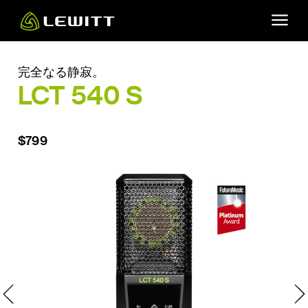
Skip
to
main
content
完全なる静寂。
LCT 540 S
$799