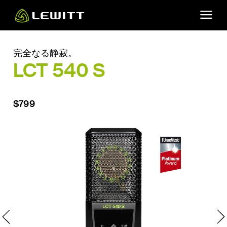
Skip
to
main
content
完全なる静寂。
LCT 540 S
$799