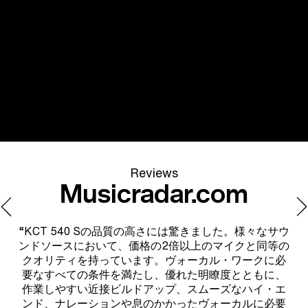
Reviews
Musicradar.com
にお
“KCT 540 Sの品質の高さには驚きました。様々なサウ
“
でき
ンドソースにおいて、価格の2倍以上のマイクと同等の
充
クオリティを持っています。ヴォーカル・ワークに必
す
要なすべての条件を満たし、優れた明瞭度とともに、
S
作業しやすい近接ビルドアップ、スムーズなハイ・エ
く
ンド、ナレーションや息のかかったヴォーカルに必要