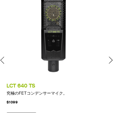
LCT 640 TS
PU
究極のFETコンデンサーマイク。
時
$1099
$11