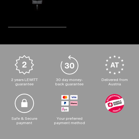
2 years LEWITT
30 day money-
Delivered from
guarantee
back guarantee
Austria
Safe & Secure
Your preferred
payment
payment method