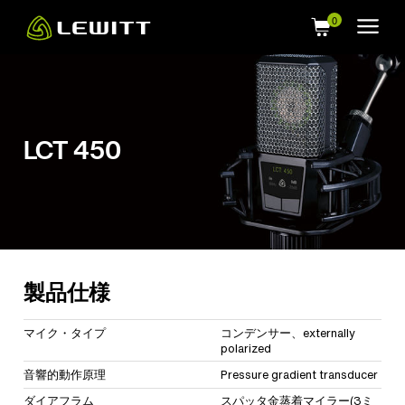
Skip
to
main
content
LCT 450
製品仕様
マイク・タイプ
コンデンサー、externally
polarized
音響的動作原理
Pressure gradient transducer
ダイアフラム
スパッタ金蒸着マイラー(3ミ