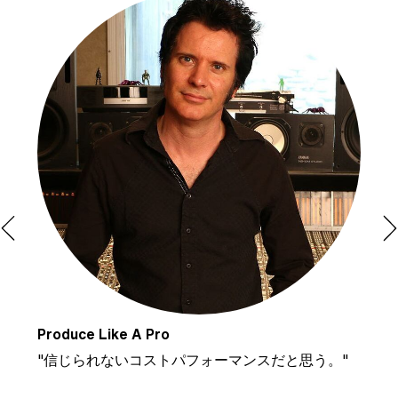
Produce Like A Pro
G
よ
"信じられないコストパフォーマンスだと思う。"