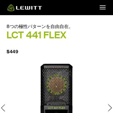
Skip
to
main
content
8つの極性パターンを自由自在。
LCT 441 FLEX
$449