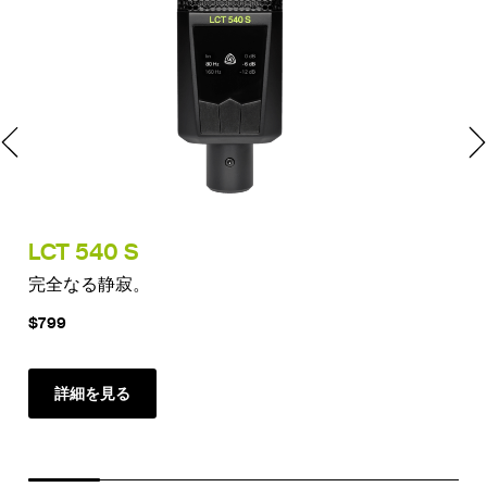
LCT 540 S
LC
完全なる静寂。
ピ
$799
$2
詳細を見る