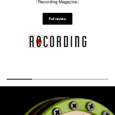
『Recording Magazine』
ょ
常
な
Full review