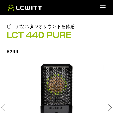
Skip
to
main
content
ピュアなスタジオサウンドを体感
LCT 440 PURE
$299