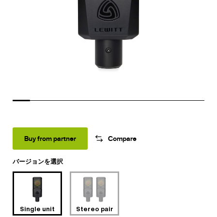
Buy from partner
Compare
バージョンを選択
Single unit
Stereo pair