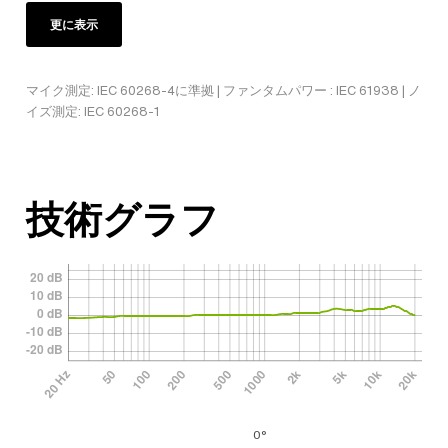
更に表示
マイク測定: IEC 60268-4に準拠 | ファンタムパワー : IEC 61938 | ノ
イズ測定: IEC 60268-1
技術グラフ
0°