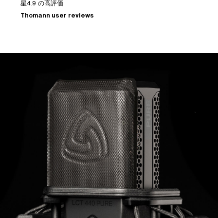
4.9 の高評価
"LCT 
も加わる
homann user reviews
Paul Vnuk