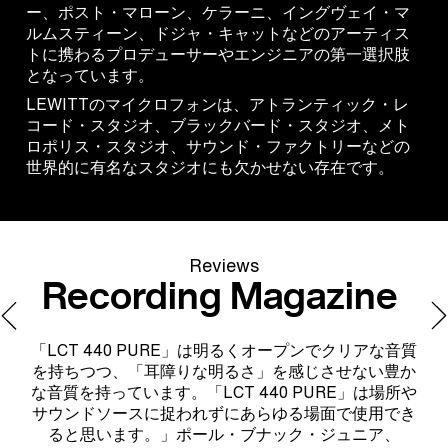
ー、ポスト・マローン、ケラーニ、イングヴェイ・マ
ルムスティーン、ドジャ・キャットなどのアーティス
トに携わるプロデューサーやエンジニアの第一選択肢
となっています。
LEWITTのマイクロフォンは、アトランティック・レ
コード・スタジオ、ブラックバード・スタジオ、メト
ロポリス・スタジオ、サウンド・ファクトリーなどの
世界的に有名なスタジオにも欠かせない存在です。
Reviews
Recording Magazine
「LCT 440 PURE」は明るくオープンでクリアな音質
"
を持ちつつ、「耳障りな明るさ」を感じさせない豊か
の周
な音質を持っています。「LCT 440 PURE」は場所や
く
幅広
サウンドソースに捉われずにあらゆる場面で使用でき
は
ると思います。」ポール・ブナック・ジュニア、
歌