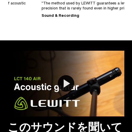
"The method used by LEWITT guarantees a level of
"
precision that is rarely found even in higher price ranges."
c
p
Sound & Recording
M
このサウンドを聞いて