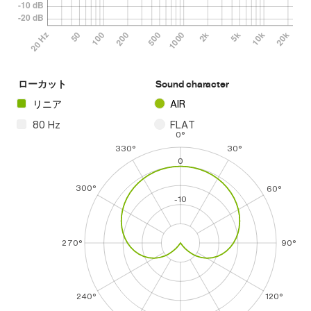
ローカット
Sound character
リニア
AIR
80 Hz
FLAT
0°
330°
30°
0
300°
60°
-10
270°
90°
240°
120°