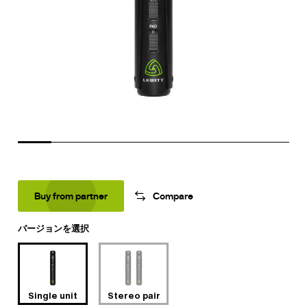
Buy from partner
Compare
バージョンを選択
Single unit
Stereo pair