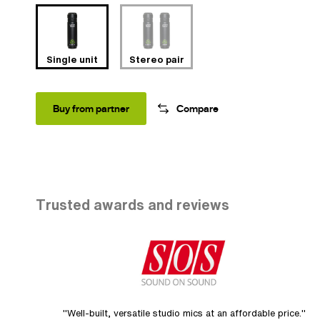
Single unit
Stereo pair
Buy from partner
Compare
Trusted awards and reviews
"Well-built, versatile studio mics at an affordable price."