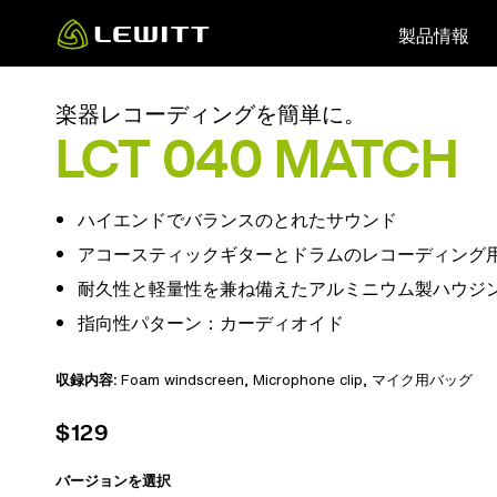
Skip
製品情報
to
main
content
楽器レコーディングを簡単に。
LCT 040 MATCH
ハイエンドでバランスのとれたサウンド
アコースティックギターとドラムのレコーディング
耐久性と軽量性を兼ね備えたアルミニウム製ハウジ
指向性パターン：カーディオイド
収録内容:
Foam windscreen
, Microphone clip,
マイク用バッグ
$129
バージョンを選択