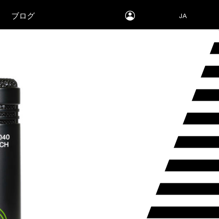
myLEWITT
ブログ
JA
Account