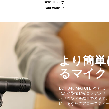
harsh or tizzy."
Paul Vnuk Jr.
より簡単
るマイク
LCT 040 MATCHが
れた小型振動板コンデンサ
たサウンドを録音できます
に、あなたのアコースティ