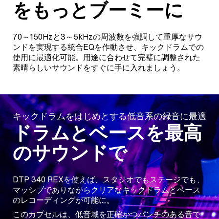
をもっとブーミーに
70～150Hzと3～5kHzの周波数を強調して重厚なサウ
ンドを実現する統合EQを作動させ、キックドラムでの
使用に最適化可能。用途に合わせて完璧に調整された
素晴らしいサウンドをすぐに手に入れましょう。
キックドラムをはじめとする低音系の録音に最適
ドラムとベースを最高
のサウンドで
DTP 340 REXを使えば、スタジオでもステージでも、
マッシブでありながらクリアなキックドラムとベース
のレコーディングが可能に。
このカプセルは、低音域を正確かつパンチのある音で