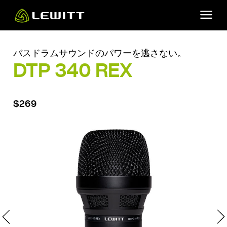
Skip
to
main
content
バスドラムサウンドのパワーを逃さない。
DTP 340 REX
$269