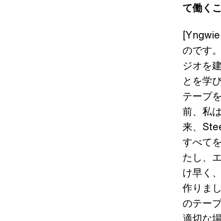
て働く
[Yng
のです。
ジオを
とを学
テープを
前、私
来、Ste
すべて
たし、
け早く
作りまし
のテー
適切な場