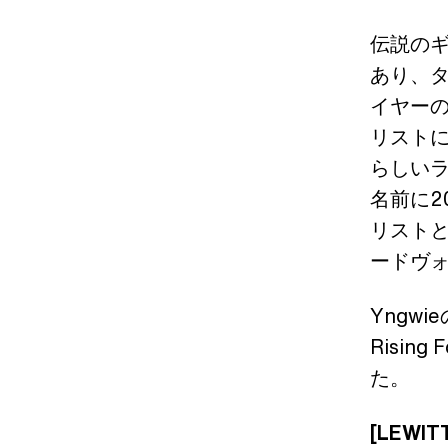
伝説のギ
あり、タ
イヤー
リスト
らしい
名前に2
リスト
ードヴ
Yngwi
Risin
た。
[LEW