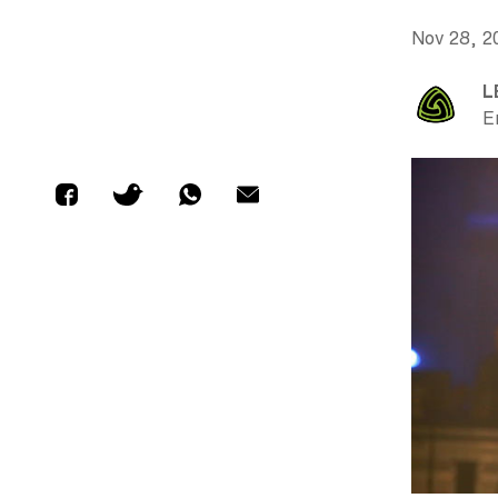
Nov 28, 2
L
E