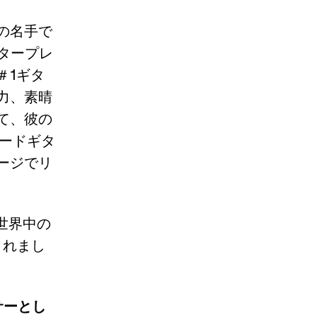
ーの名手で
タープレ
＃1ギタ
力、素晴
て、彼の
リードギタ
ージでリ
、世界中の
スされまし
サーとし