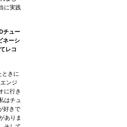
当に実践
40チュー
ンビネーシ
ってレコ
したときに
のエンジ
オに行き
私はチュ
が好きで
がありま
、そして