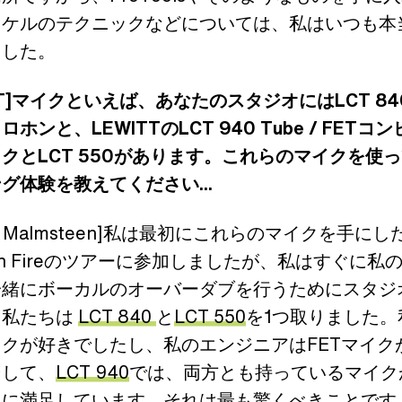
イケルのテクニックなどについては、私はいつも本
ました。
ITT]マイクといえば、あなたのスタジオにはLCT 8
ホンと、LEWITTのLCT 940 Tube / FETコ
クとLCT 550があります。これらのマイクを使
グ体験を教えてください...
wie Malmsteen]私は最初にこれらのマイクを手に
d on Fireのツアーに参加しましたが、私はすぐに私
一緒にボーカルのオーバーダブを行うためにスタジ
。私たちは
LCT 840
と
LCT 550
を1つ取りました。
クが好きでしたし、私のエンジニアはFETマイク
そして、
LCT 940
では、両方とも持っているマイク
常に満足しています。それは最も驚くべきことです