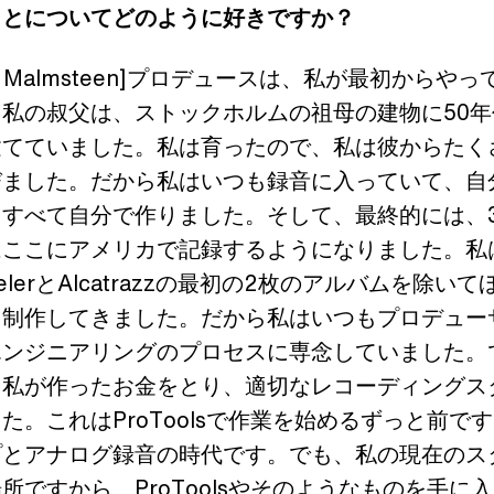
ことについてどのように好きですか？
wie Malmsteen]プロデュースは、私が最初からや
私の叔父は、ストックホルムの祖母の建物に50
建てていました。私は育ったので、私は彼からたく
びました。だから私はいつも録音に入っていて、自
すべて自分で作りました。そして、最終的には、
はここにアメリカで記録するようになりました。私
elerとAlcatrazzの最初の2枚のアルバムを除い
を制作してきました。だから私はいつもプロデュー
エンジニアリングのプロセスに専念していました。
、私が作ったお金をとり、適切なレコーディングス
た。これはProToolsで作業を始めるずっと前です
プとアナログ録音の時代です。でも、私の現在のス
所ですから、ProToolsやそのようなものを手に