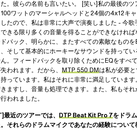
た。彼らの名前も言いたい。 [笑い]私の最後のツ
100ワットのマーシャルヘッドと24個の4x12キ
したので、私は非常に大声で演奏しました - 今歌
はできる限り多くの音量を得ることができなければ
ードバック、明らかに、またすべての素敵なものを
く、そして基本的にホーキーなサウンドを持ってい
せん。フィードバックを取り除くためにEQをすべ
が失われます。だから、
MTP 550 DM
は私が必要と
を持っています。私はそれに非常に満足しています
響きますし、音量も処理できます。また、私もそれ
で行われました。
ITT]最近のツアーでは、
DTP Beat Kit Pro 7
をドラ
た。それらのドラムマイクであなたの経験について