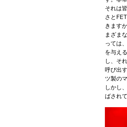
それは
さとFE
きますか
まざま
っては
を与え
し、そ
呼び出す
ツ製のマ
しかし、
ばされ