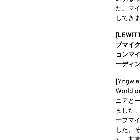
た。マ
してき
[LEW
ブマイクロ
ョンマイ
ーディン
[Yng
Worl
ニアと
ました
ーブマイ
した。
す。非