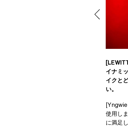
[LEW
イナミ
イクと
い。
[Yng
使用し
に満足