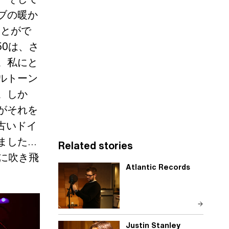
ブの暖か
ことがで
50は、さ
。私にと
ルトーン
。しか
がそれを
古いドイ
た...
Related stories
全に吹き飛
Atlantic Records
Justin Stanley