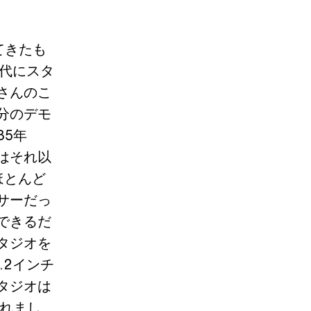
ってきたも
年代にスタ
さんのこ
分のデモ
35年
はそれ以
てほとんど
サーだっ
できるだ
タジオを
.2インチ
タジオは
入れまし