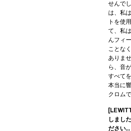
せんでし
は、私は
トを使用
て、私
んフィ
ことな
ありま
ら、音
すべて
本当に
クロム
[LEW
しまし
ださい...