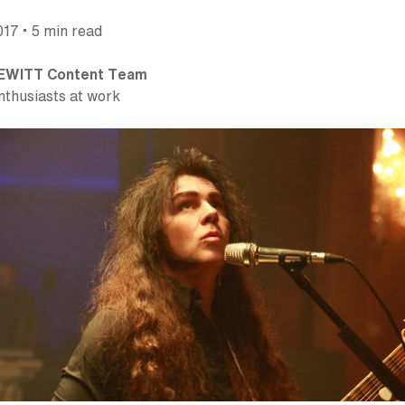
•
017
5 min read
EWITT Content Team
nthusiasts at work