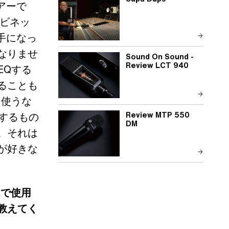
アーで
ャビネッ
手になっ
なりませ
Sound On Sound -
Review LCT 940
EQする
ることも
て使うな
Review MTP 550
するもの
DM
。それは
が好きな
ムで使用
教えてく