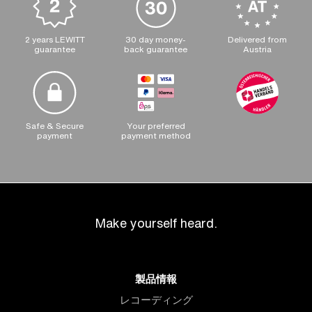
2 years LEWITT
30 day money-
Delivered from
guarantee
back guarantee
Austria
Safe & Secure
Your preferred
payment
payment method
Make yourself heard.
製品情報
レコーディング