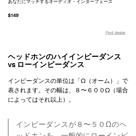
あなたにマッチするオーディオ・インターフェース
革
$149
$2
ler
Find dealer
ヘッドホンのハイインピーダンス
vs ローインピーダンス
インピーダンスの単位は「Ω（オーム）」で
表されます。その幅は、８〜６００Ω（場合
によってはそれ以上）。
インピーダンスが８〜５０Ωのヘ
ッドホンを、一般的にローインピ