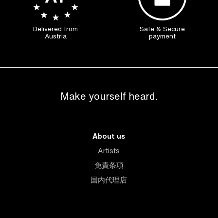
Delivered from
Safe & Secure
Austria
payment
Make yourself heard.
About us
Artists
免責条項
国内代理店