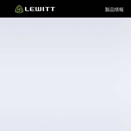
Skip
製品情報
to
main
content