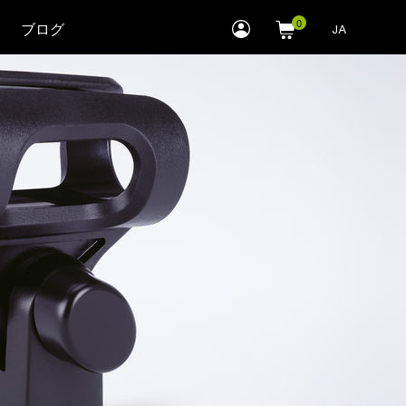
myLEWITT
ブログ
JA
Account