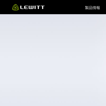
Skip
製品情報
to
main
content