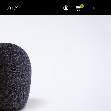
myLEWITT
ブログ
JA
Account