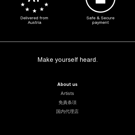
Delivered from
Safe & Secure
Austria
payment
Make yourself heard.
About us
Artists
免責条項
国内代理店