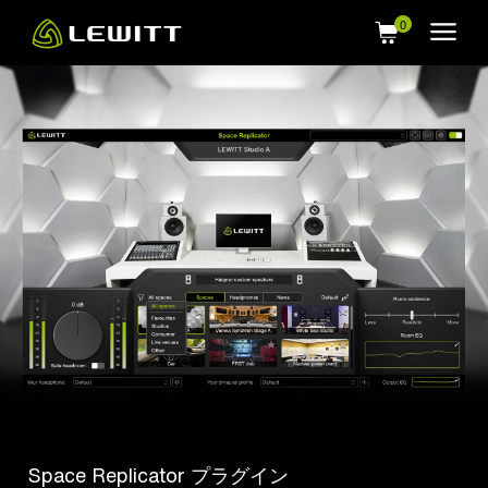
Skip
to
main
content
Space Replicator プラグイン