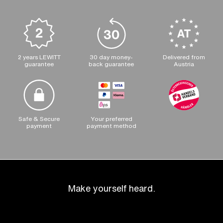
2 years LEWITT
30 day money-
Delivered from
guarantee
back guarantee
Austria
Safe & Secure
Your preferred
payment
payment method
Make yourself heard.