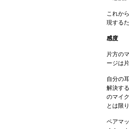
これか
現する
感度
片方の
ージは
自分の
解決す
のマイ
とは限
ペアマ