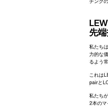
チング
LE
先端
私たち
力的な
るよう
これはLE
pairとL
私たち
2本の