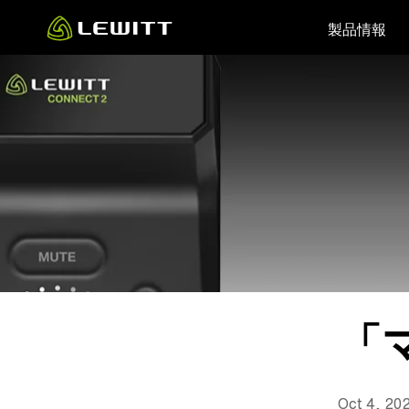
Skip
製品情報
to
main
content
「
Oct 4, 20