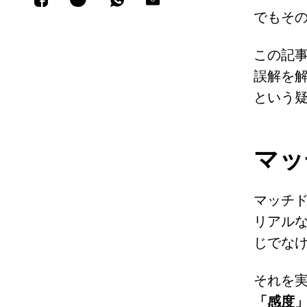
でもそ
この記
誤解を
という
マッ
マッチ
リアル
じでな
それを
「感度