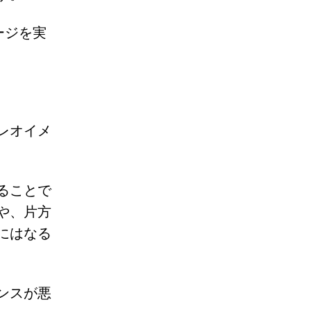
ージを実
レオイメ
ることで
や、片方
にはなる
ンスが悪