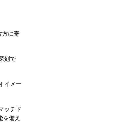
片方に寄
深刻で
オイメー
マッチド
能を備え