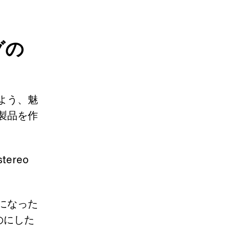
グの
よう、魅
製品を作
ereo
になった
のにした