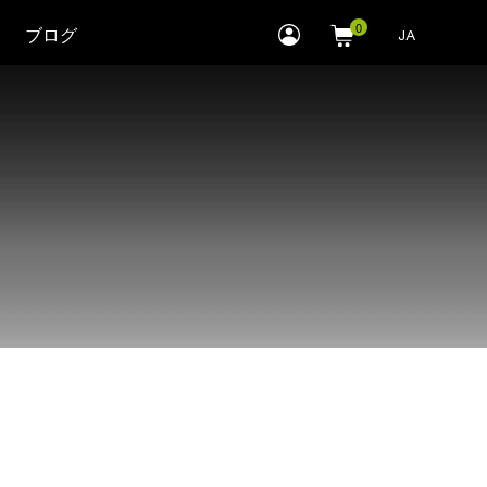
myLEWITT
ブログ
JA
Account