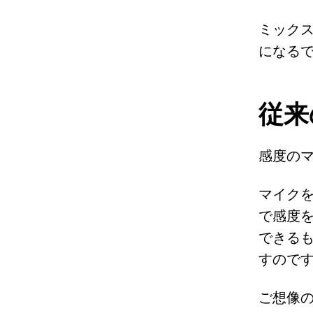
ミック
になる
従来
感度の
マイク
で感度
できる
すので
ご想像