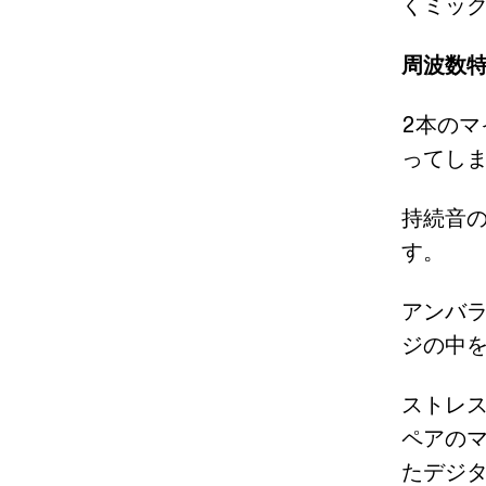
くミッ
周波数
2本の
ってし
持続音
す。
アンバ
ジの中
ストレ
ペアの
たデジ