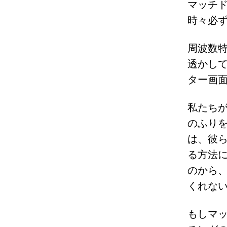
マッチ
時々必
周波数
透かし
ター画
私たち
のふり
は、彼
る方法
のから
くれな
もしマ