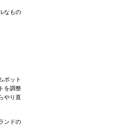
ルなもの
ムポット
トを調整
らやり直
ランドの