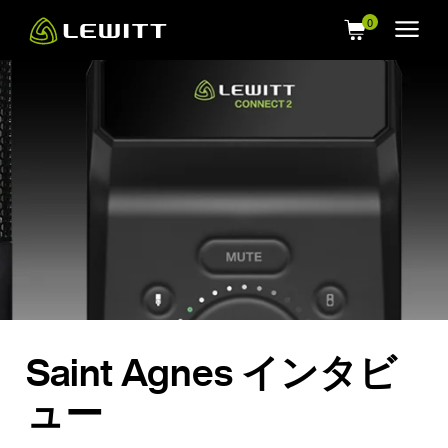
Skip
to
main
content
Saint Agnes インタビ
ュー