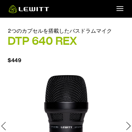
Skip
to
main
content
2つのカプセルを搭載したバスドラムマイク
DTP 640 REX
$449