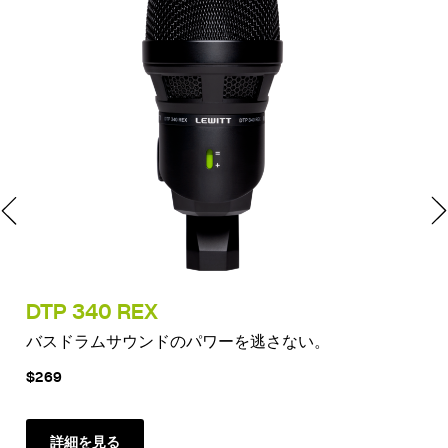
DTP 340 REX
LC
バスドラムサウンドのパワーを逃さない。
究
$269
$1
詳細を見る