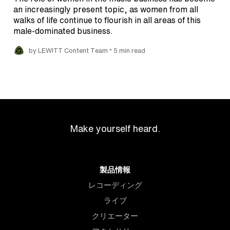
an increasingly present topic, as women from all
walks of life continue to flourish in all areas of this
male-dominated business.
•
by LEWITT Content Team
5 min read
Make yourself heard.
製品情報
レコーディング
ライブ
クリエーター