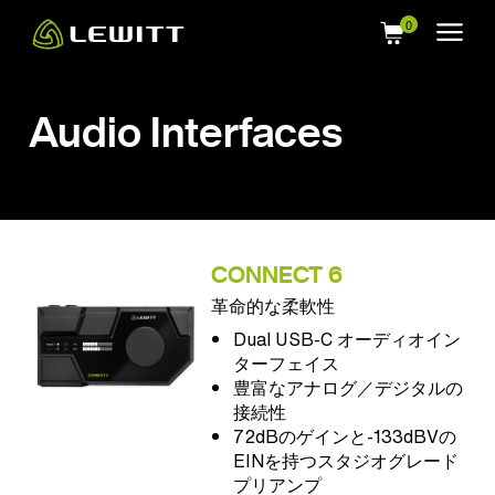
Skip
to
main
content
Audio Interfaces
CONNECT 6
革命的な柔軟性
Dual USB-C オーディオイン
ターフェイス
豊富なアナログ／デジタルの
接続性
72dBのゲインと-133dBVの
EINを持つスタジオグレード
プリアンプ