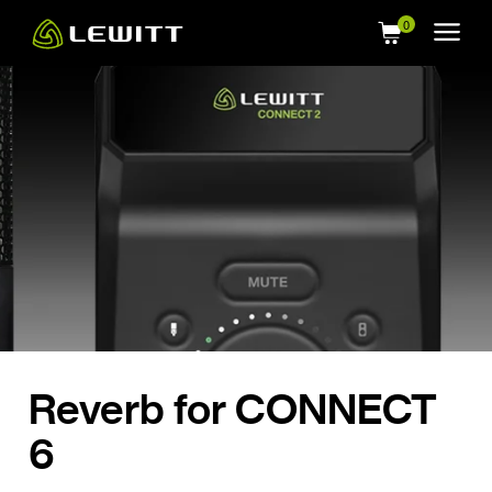
Skip
to
main
content
Reverb for CONNECT
6