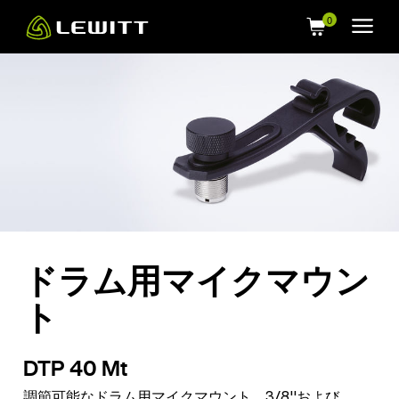
Skip
to
main
content
ドラム用マイクマウン
ト
DTP 40 Mt
調節可能なドラム用マイクマウント。3/8''および