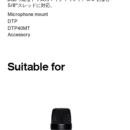
5/8''スレッドに対応。
Microphone mount
DTP
DTP40MT
Accessory
Suitable for